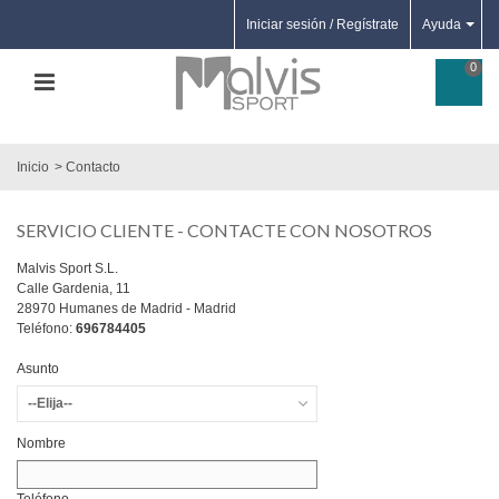
Iniciar sesión / Regístrate
Ayuda
0
Inicio
>
Contacto
SERVICIO CLIENTE - CONTACTE CON NOSOTROS
Malvis Sport S.L.
Calle Gardenia, 11
28970 Humanes de Madrid - Madrid
Teléfono:
696784405
Asunto
--Elija--
Nombre